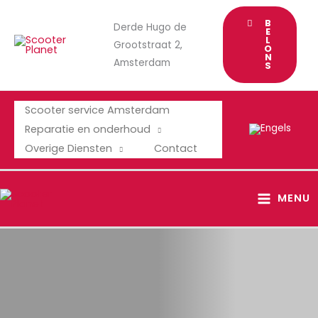
Ga
B
Derde Hugo de
naar
E
L
Grootstraat 2,
de
O
N
Amsterdam
inhoud
S
Scooter service Amsterdam
Reparatie en onderhoud
Overige Diensten
Contact
MAIN
MENU
MENU