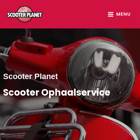
Ga
MAIN
naar
MENU
MENU
de
inhoud
Scooter Planet
Scooter Ophaalservice