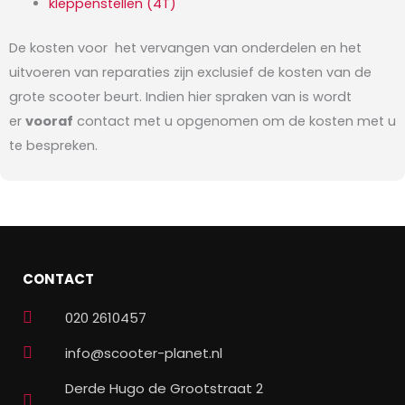
kleppenstellen (4T)
De kosten voor het vervangen van onderdelen en het
uitvoeren van reparaties zijn exclusief de kosten van de
grote scooter beurt.
Indien hier spraken van is wordt
er
vooraf
contact met u opgenomen om de kosten met u
te bespreken.
CONTACT
020 2610457
info@scooter-planet.nl
Derde Hugo de Grootstraat 2