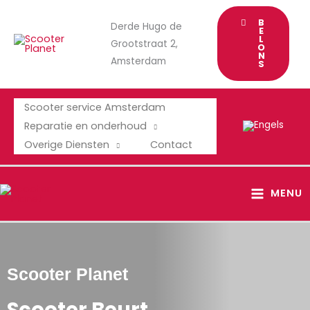
Ga
B
Derde Hugo de
naar
E
L
Grootstraat 2,
de
O
N
Amsterdam
inhoud
S
Scooter service Amsterdam
Reparatie en onderhoud
Overige Diensten
Contact
MAIN
MENU
MENU
Scooter Planet
Scooter Beurt